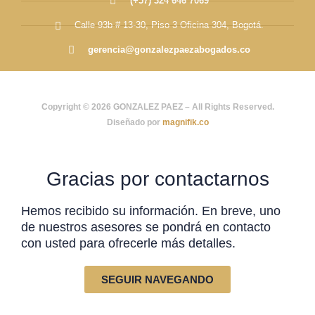
(+57) 324 646 7069
Calle 93b # 13-30, Piso 3 Oficina 304, Bogotá.
gerencia@gonzalezpaezabogados.co
Copyright © 2026 GONZALEZ PAEZ – All Rights Reserved.
Diseñado por
magnifik.co
Gracias por contactarnos
Hemos recibido su información. En breve, uno
de nuestros asesores se pondrá en contacto
con usted para ofrecerle más detalles.
SEGUIR NAVEGANDO