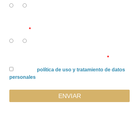
SI
NO
12. ¿Tiene su IPS recuperación de cartera en
curso?
SI
NO
Uso y tratamiento de datos personales
Acepto la
política de uso y tratamiento de datos
personales
ENVIAR