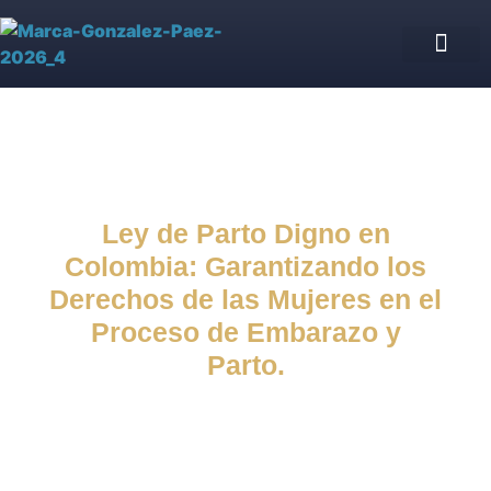
Asesoría Jurídica de IPS
Blog jurídico
Nuestro equipo
Ley de Parto Digno en
Colombia: Garantizando los
Derechos de las Mujeres en el
Proceso de Embarazo y
Parto.
Actualidad
septiembre 12, 2023