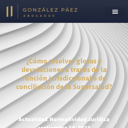
¿Cómo resolver glosas y
devoluciones a través de la
función jurisdiccional o de
conciliación de la Supersalud?
Actualidad
,
Normatividad Jurídica
septiembre 14, 2023