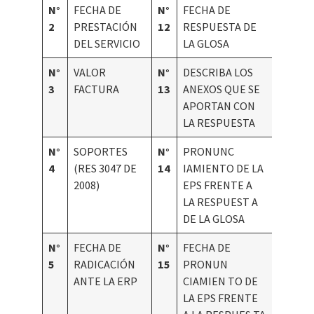
N°
FECHA DE
N°
FECHA DE
2
PRESTACIÓN
12
RESPUESTA DE
DEL SERVICIO
LA GLOSA
N°
VALOR
N°
DESCRIBA LOS
3
FACTURA
13
ANEXOS QUE SE
APORTAN CON
LA RESPUESTA
N°
SOPORTES
N°
PRONUNC
4
(RES 3047 DE
14
IAMIENTO DE LA
2008)
EPS FRENTE A
LA RESPUEST A
DE LA GLOSA
N°
FECHA DE
N°
FECHA DE
5
RADICACIÓN
15
PRONUN
ANTE LA ERP
CIAMIEN TO DE
LA EPS FRENTE