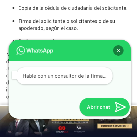
Copia de la cédula de ciudadanía del solicitante.
Firma del solicitante o solicitantes o de su
apoderado, según el caso.
Poder para actuar
Mandato conferido a un abogado titulado e inscrito
dirigido a la Superintendente delegada para la Función
Jurisdiccional y de Conciliación, el cual deberá
contener la facultad expresa para conciliar por parte
Hable con un consultor de la firma...
de la entidad, así como la determinación clara e
inequívoca de las partes y del asunto para el cual fue
otorgado.
Abrir chat
Certificado de Representación Legal
Las entidades de derecho privado deberán aportar el
Certificado de Existencia y Representación Legal
proferido por la Cámara de Comercio con vigencia no