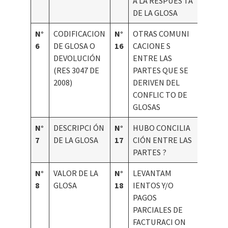
A LA RESPUES TA
DE LA GLOSA
N°
CODIFICACION
N°
OTRAS COMUNI
6
DE GLOSA O
16
CACIONE S
DEVOLUCIÓN
ENTRE LAS
(RES 3047 DE
PARTES QUE SE
2008)
DERIVEN DEL
CONFLIC TO DE
GLOSAS
N°
DESCRIPCI ÓN
N°
HUBO CONCILIA
7
DE LA GLOSA
17
CIÓN ENTRE LAS
PARTES ?
N°
VALOR DE LA
N°
LEVANTAM
8
GLOSA
18
IENTOS Y/O
PAGOS
PARCIALES DE
FACTURACI ON