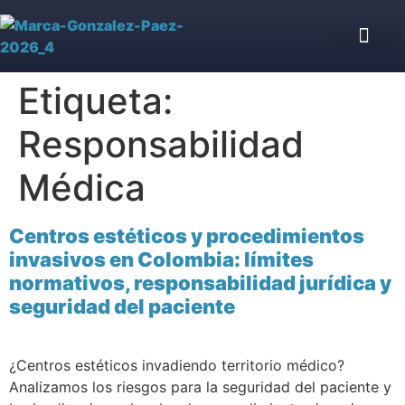
Asesoría Jurídica de IPS
Blog jurídico
Nuestro equipo
Etiqueta:
Responsabilidad
Médica
Centros estéticos y procedimientos
invasivos en Colombia: límites
normativos, responsabilidad jurídica y
seguridad del paciente
¿Centros estéticos invadiendo territorio médico?
Analizamos los riesgos para la seguridad del paciente y