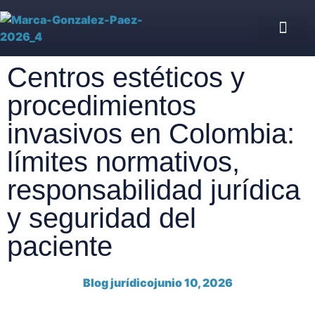
Asesoría Jurídica de IPS
Blog jurídico
Nuestro equipo
Centros estéticos y
procedimientos
invasivos en Colombia:
límites normativos,
responsabilidad jurídica
y seguridad del
paciente
Blog jurídico
junio 10, 2026