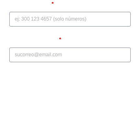
Teléfono celular
Correo Electrónico
A continuación, se le mostrara el diagnóstico inicial de
selección múltiple, con el objetivo de apoyarlo en la
realización efectiva de sus procesos jurídicos; en
GONZALEZ PAEZ ABOGADOS S.A.S. somos su
aliado estratégico en la prevención del daño
antijurídico y la protección de su patrimonio
económico. El cuestionario tiene un tiempo inferior a
10 minutos. Si tienen cualquier duda no duden en
ponerse en contacto con nosotros a: