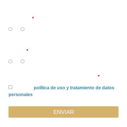
11. ¿Cuenta su IPS con políticas de recaudo de
carteras?
SI
NO
12. ¿Tiene su IPS recuperación de cartera en
curso?
SI
NO
Uso y tratamiento de datos personales
Acepto la
política de uso y tratamiento de datos
personales
ENVIAR