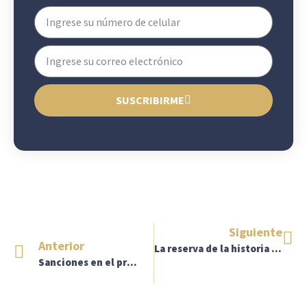
SUSCRIBIRME
Siguiente
Anterior
La reserva de la historia clínica de las instituciones prestadoras de servicios de salud y de los profesionales de la salud en casos de interrupción voluntaria del embarazo – IVE: A propósito de la Sentencia T-402 de 2024
Sanciones en el proceso ético-disciplinario médico y la aplicación de los criterios de graduación del Código de Procedimiento Administrativo y de lo Contencioso Administrativo – CPACA