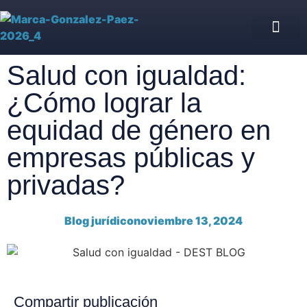
Asesoría Jurídica de IPS
Blog jurídico
Nuestro equipo
Salud con igualdad:
¿Cómo lograr la
equidad de género en
empresas públicas y
privadas?
Blog jurídico
noviembre 13, 2024
Compartir publicación