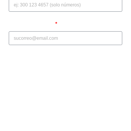
Correo Electrónico
A continuación, se le mostrara el diagnóstico inicial de
selección múltiple, con el objetivo de apoyarlo en la
realización efectiva de sus procesos jurídicos; en
GONZALEZ PAEZ ABOGADOS S.A.S. somos su
aliado estratégico en la prevención del daño
antijurídico y la protección de su patrimonio
económico. El cuestionario tiene un tiempo inferior a
10 minutos. Si tienen cualquier duda no duden en
ponerse en contacto con nosotros a:
comercial@gonzalezpaezabogados.co