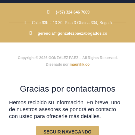
(+57) 324 646 7069
Calle 93b # 13-30, Piso 3 Oficina 304, Bogotá.
gerencia@gonzalezpaezabogados.co
Copyright © 2026 GONZALEZ PAEZ – All Rights Reserved.
Diseñado por
magnifik.co
Gracias por contactarnos
Hemos recibido su información. En breve, uno
de nuestros asesores se pondrá en contacto
con usted para ofrecerle más detalles.
SEGUIR NAVEGANDO