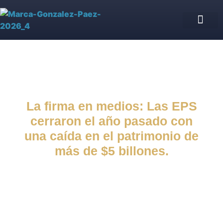
Asesoría Jurídica de IPS
Blog jurídico
Nuestro equipo
La firma en medios: Las EPS
cerraron el año pasado con
una caída en el patrimonio de
más de $5 billones.
Firma en medios
octubre 23, 2024