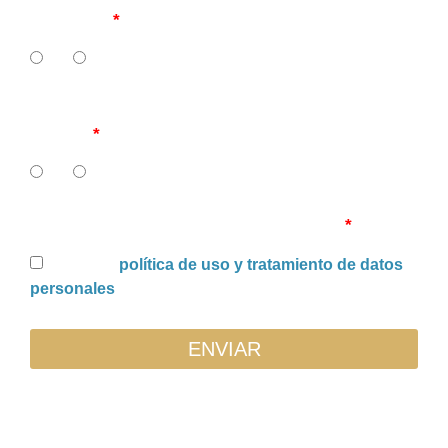
carteras?
SI
NO
12. ¿Tiene su IPS recuperación de cartera en
curso?
SI
NO
Uso y tratamiento de datos personales
Acepto la
política de uso y tratamiento de datos
personales
ENVIAR