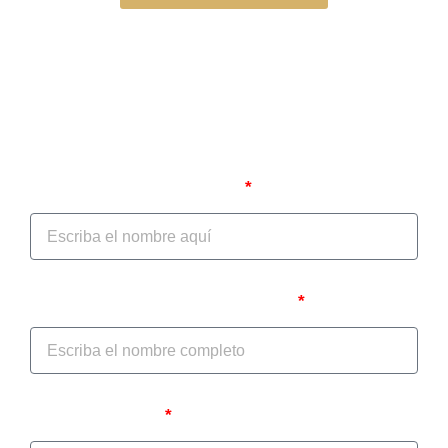
Autodiagnóstico jurídico
Nombre del Prestador/IPS
Nombre del Representante Legal
Teléfono celular