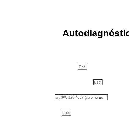
Autodiagnóstic
Nombre del Prestador/IPS
Nombre del Representante Legal
Teléfono celular
Correo Electrónico
A continuación, se le mostrara el diagnóstico inicial de 