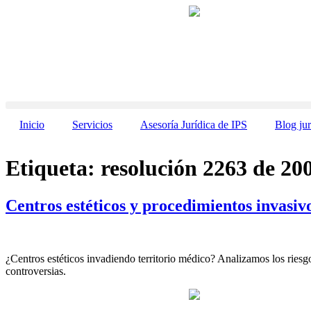
Saltar
al
contenido
Inicio
Servicios
Asesoría Jurídica de IPS
Blog jur
Etiqueta:
resolución 2263 de 20
Centros estéticos y procedimientos invasiv
¿Centros estéticos invadiendo territorio médico? Analizamos los riesgo
controversias.