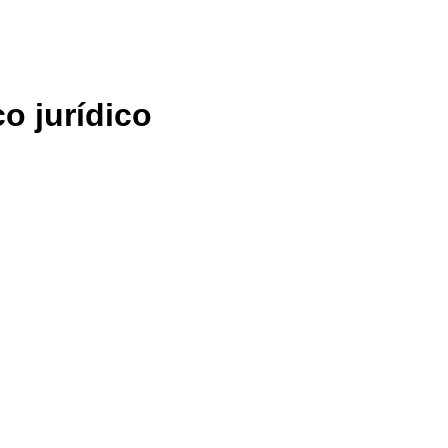
o jurídico
selección múltiple, con el objetivo de