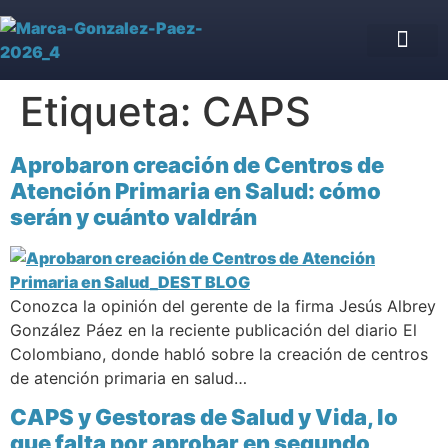
Asesoría Jurídica de IPS
Blog jurídico
Nuestro equipo
Etiqueta:
CAPS
Aprobaron creación de Centros de
Atención Primaria en Salud: cómo
serán y cuánto valdrán
Conozca la opinión del gerente de la firma Jesús Albrey
González Páez en la reciente publicación del diario El
Colombiano, donde habló sobre la creación de centros
de atención primaria en salud…
CAPS y Gestoras de Salud y Vida, lo
que falta por aprobar en segundo