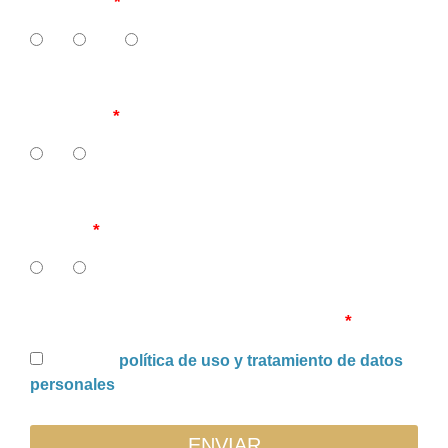
y glosas?
SI
NO
NUNCA
11. ¿Cuenta su IPS con políticas de recaudo de
carteras?
SI
NO
12. ¿Tiene su IPS recuperación de cartera en
curso?
SI
NO
Uso y tratamiento de datos personales
Acepto la
política de uso y tratamiento de datos
personales
ENVIAR