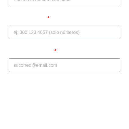
Teléfono celular
Correo Electrónico
A continuación, se le mostrara el diagnóstico inicial de
selección múltiple, con el objetivo de apoyarlo en la
realización efectiva de sus procesos jurídicos; en
GONZALEZ PAEZ ABOGADOS S.A.S. somos su
aliado estratégico en la prevención del daño
antijurídico y la protección de su patrimonio
económico. El cuestionario tiene un tiempo inferior a