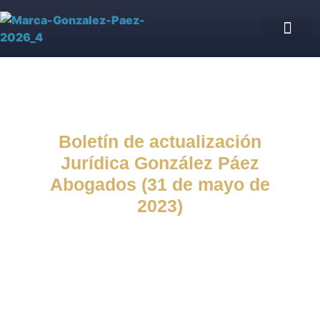
Asesoría Jurídica de IPS
Blog jurídico
Nuestro equipo
Boletín de actualización
Jurídica González Páez
Abogados (31 de mayo de
2023)
Blog jurídico
,
Boletín de
actualización Jurídica