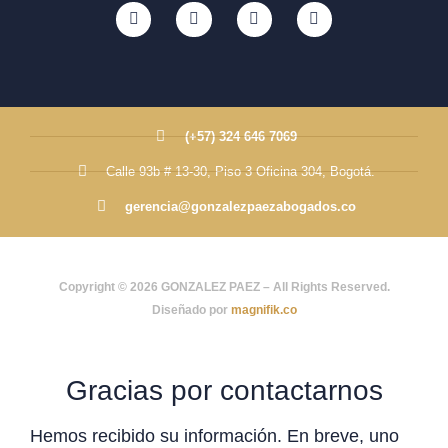
(+57) 324 646 7069
Calle 93b # 13-30, Piso 3 Oficina 304, Bogotá.
gerencia@gonzalezpaezabogados.co
Copyright © 2026 GONZALEZ PAEZ – All Rights Reserved.
Diseñado por
magnifik.co
Gracias por contactarnos
Hemos recibido su información. En breve, uno