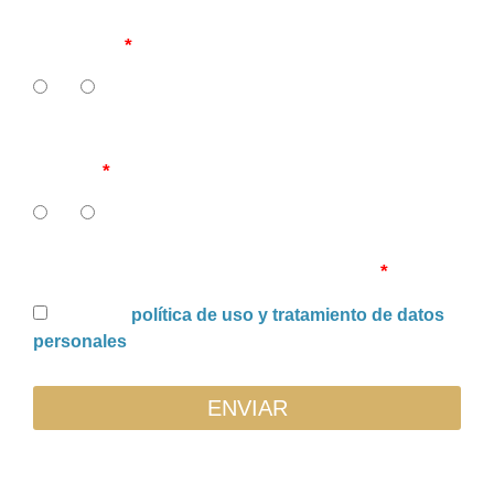
11. ¿Cuenta su IPS con políticas de recaudo de
carteras?
SI
NO
12. ¿Tiene su IPS recuperación de cartera en
curso?
SI
NO
Uso y tratamiento de datos personales
Acepto la
política de uso y tratamiento de datos
personales
ENVIAR