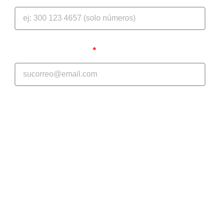
Correo Electrónico
A continuación, se le mostrara el diagnóstico inicial de
selección múltiple, con el objetivo de apoyarlo en la
realización efectiva de sus procesos jurídicos; en
GONZALEZ PAEZ ABOGADOS S.A.S. somos su
aliado estratégico en la prevención del daño
antijurídico y la protección de su patrimonio
económico. El cuestionario tiene un tiempo inferior a
10 minutos. Si tienen cualquier duda no duden en
ponerse en contacto con nosotros a:
comercial@gonzalezpaezabogados.co