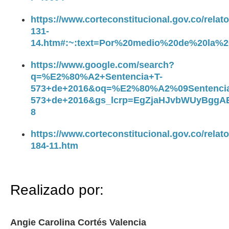
https://www.corteconstitucional.gov.co/relato
131-
14.htm#:~:text=Por%20medio%20de%20la%2
https://www.google.com/search?
q=%E2%80%A2+Sentencia+T-
573+de+2016&oq=%E2%80%A2%09Sentencia
573+de+2016&gs_lcrp=EgZjaHJvbWUyBg
8
https://www.corteconstitucional.gov.co/relato
184-11.htm
Realizado por:
Angie Carolina Cortés Valencia