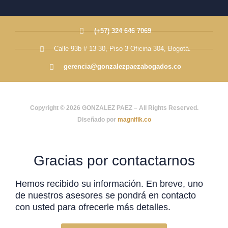
(+57) 324 646 7069
Calle 93b # 13-30, Piso 3 Oficina 304, Bogotá.
gerencia@gonzalezpaezabogados.co
Copyright © 2026 GONZALEZ PAEZ – All Rights Reserved.
Diseñado por
magnifik.co
Gracias por contactarnos
Hemos recibido su información. En breve, uno
de nuestros asesores se pondrá en contacto
con usted para ofrecerle más detalles.