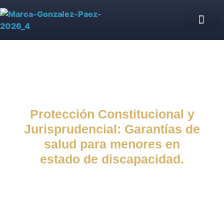
Asesoría Jurídica de IPS
Blog jurídico
Nuestro equipo
Protección Constitucional y
Jurisprudencial: Garantías de
salud para menores en
estado de discapacidad.
Blog jurídico
agosto 9, 2024