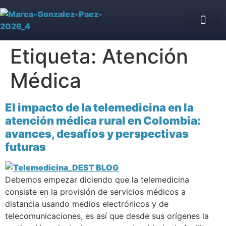
Asesoría Jurídica de IPS
Blog jurídico
Nuestro equipo
Etiqueta:
Atención
Médica
El impacto de la telemedicina en la
atención médica rural en Colombia:
avances, desafíos y perspectivas
futuras
Debemos empezar diciendo que la telemedicina
consiste en la provisión de servicios médicos a
distancia usando medios electrónicos y de
telecomunicaciones, es así que desde sus orígenes la