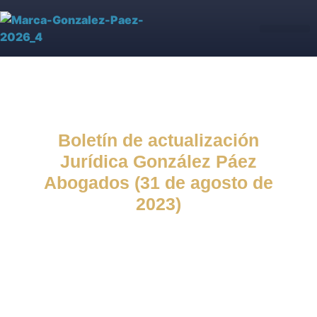
Asesoría Jurídica de IPS
Blog jurídico
Nuestro equipo
Boletín de actualización
Jurídica González Páez
Abogados (31 de agosto de
2023)
Blog jurídico
,
Boletín de
actualización Jurídica