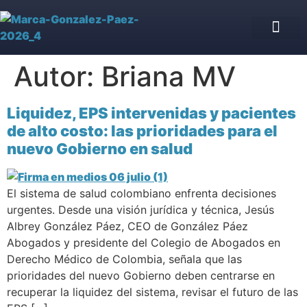
Asesoría Jurídica de IPS
Blog jurídico
Nuestro equipo
Autor:
Briana MV
Liquidez, EPS intervenidas y pacientes
de alto costo: las prioridades para el
nuevo Gobierno en salud
El sistema de salud colombiano enfrenta decisiones
urgentes. Desde una visión jurídica y técnica, Jesús
Albrey González Páez, CEO de González Páez
Abogados y presidente del Colegio de Abogados en
Derecho Médico de Colombia, señala que las
prioridades del nuevo Gobierno deben centrarse en
recuperar la liquidez del sistema, revisar el futuro de las